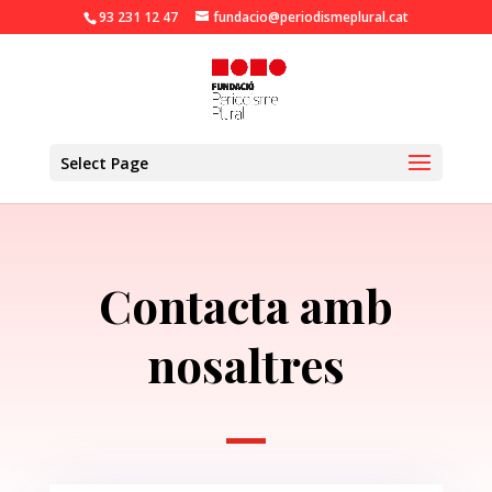
93 231 12 47
fundacio@periodismeplural.cat
Obre la barra d'eines
Select Page
Contacta amb
nosaltres