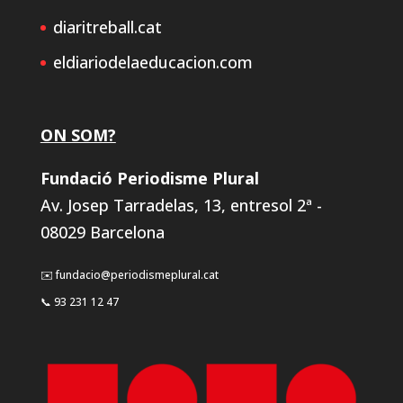
diaritreball.cat
eldiariodelaeducacion.com
ON SOM?
Fundació Periodisme Plural
Av. Josep Tarradelas, 13, entresol 2ª -
08029 Barcelona
✉️ fundacio@periodismeplural.cat
📞 93 231 12 47