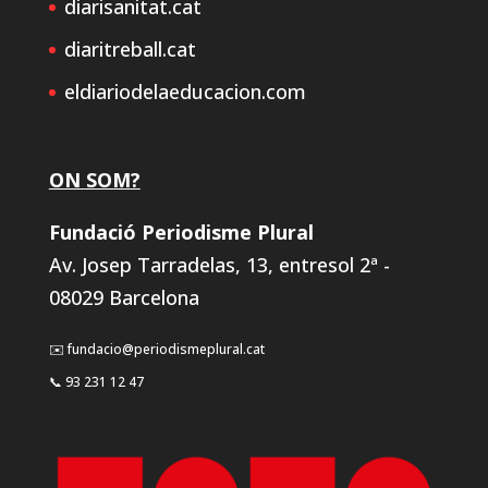
diarisanitat.cat
diaritreball.cat
eldiariodelaeducacion.com
ON SOM?
Fundació Periodisme Plural
Av. Josep Tarradelas, 13, entresol 2ª -
08029 Barcelona
✉️ fundacio@periodismeplural.cat
📞 93 231 12 47